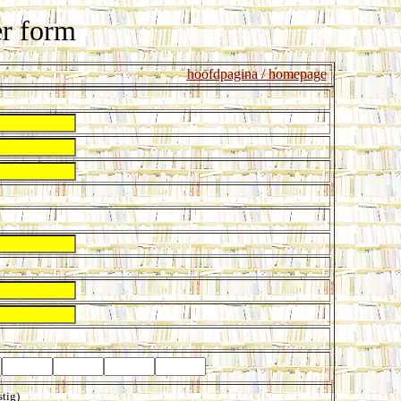
er form
hoofdpagina / homepage
tig)