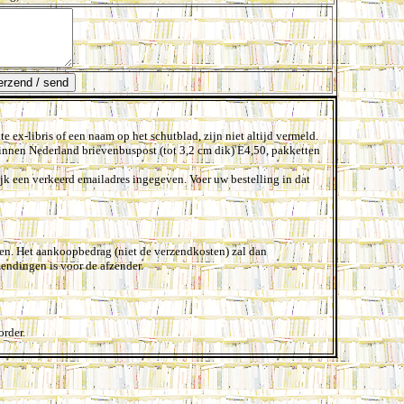
 ex-libris of een naam op het schutblad, zijn niet altijd vermeld.
innen Nederland brievenbuspost (tot 3,2 cm dik) E4,50, pakketten
jk een verkeerd emailadres ingegeven. Voer uw bestelling in dat
en. Het aankoopbedrag (niet de verzendkosten) zal dan
zendingen is voor de afzender.
order.