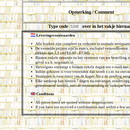
Opmerking / Comment
Type code
over in het vakje hierna
Leveringsvoorwaarden
Alle boeken zijn compleet en verkeren in normale antiquarisc
De vermelde prijzen zijn in euro's, exclusief verzendkoste
(dikker dan 3,2 cm) E6,00 - E7,00).
Binnen enkele minuten na het versturen van uw bestelling on
geval a.u.b. nogmaals in.
Vervolgens ontvangt u binnen enkele dagen een e-mail met e
Indien gekozen is voor verzenden dan wordt z.s.m. na ontvan
Verzenden is voor risico van de koper. Als u de zending aang
Elke aankoop kan binnen 7 dagen na ontvangst, zonder opga
gerestitueerd worden, mits de retourzending de verkoper bere
Conditions
All prices listed are quoted without shippingcosts.
If you have not received a confirmation mail within a few se