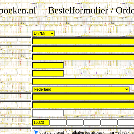
boeken.nl Bestelformulier / Ord
opsturen / send
afhalen (op afspraak, maar wel vaak las