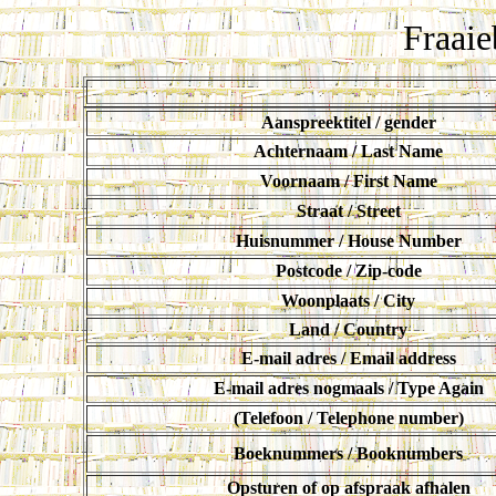
Fraaie
Aanspreektitel / gender
Achternaam / Last Name
Voornaam / First Name
Straat / Street
Huisnummer / House Number
Postcode / Zip-code
Woonplaats / City
Land / Country
E-mail adres / Email address
E-mail adres nogmaals / Type Again
(Telefoon / Telephone number)
Boeknummers / Booknumbers
Opsturen of op afspraak afhalen