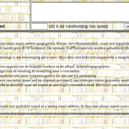
ast
(dit is ter voorkoming van spam)
he staat, tenzij anders aangegeven. Kleine 'onvolkomenheden', zoals een ingeplakte
n. Er wordt geen BTW berekend. De normale TGPPost-tarieven worden gehanteerd (B
tvangt u een bevestiging per e-mail. Als u deze niet hebt ontvangen hebt u mogeli
en opgave van de bestelde boeken en de afhaal- of betalingsgegevens.
gst van de betaling de bestelling naar u verzonden.
etekend wilt laten versturen geeft u dit dan aan bij opmerking.
ve van reden (maar wel na afspraak per email), aan verkoper retour gezonden word
ikt in dezelfde staat als waarin ze aan koper verzonden werd. Het risico van retour
conds you probably typed in a wrong email address. In that case please repeat your 