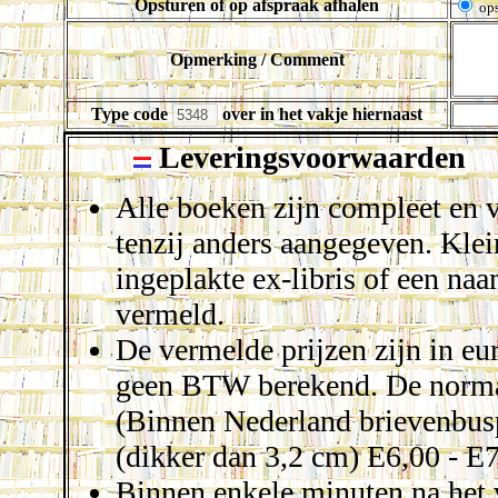
Opsturen of op afspraak afhalen
ops
Opmerking / Comment
Type code
over in het vakje hiernaast
Leveringsvoorwaarden
Alle boeken zijn compleet en v
tenzij anders aangegeven. Kle
ingeplakte ex-libris of een naam
vermeld.
De vermelde prijzen zijn in eu
geen BTW berekend. De norma
(Binnen Nederland brievenbusp
(dikker dan 3,2 cm) E6,00 - E7
Binnen enkele minuten na het 