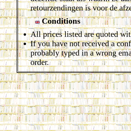
retourzendingen is voor de afz
Conditions
All prices listed are quoted wi
If you have not received a con
probably typed in a wrong emai
order.