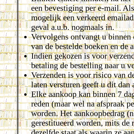
een bevestiging per e-mail. Al
mogelijk een verkeerd emailadr
geval a.u.b. nogmaals in.
Vervolgens ontvangt u binnen 
van de bestelde boeken en de a
Indien gekozen is voor verzen
betaling de bestelling naar u v
Verzenden is voor risico van d
laten versturen geeft u dit dan
Elke aankoop kan binnen 7 dag
reden (maar wel na afspraak pe
worden. Het aankoopbedrag (ni
gerestitueerd worden, mits de 
dezelfde staat als waarin ze a