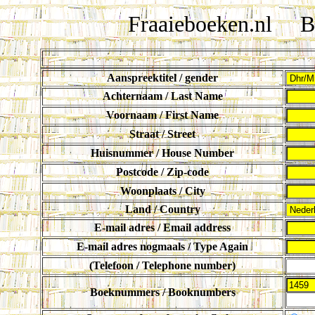
Fraaieboeken.nl Bes
Aanspreektitel / gender
Achternaam / Last Name
Voornaam / First Name
Straat / Street
Huisnummer / House Number
Postcode / Zip-code
Woonplaats / City
Land / Country
E-mail adres / Email address
E-mail adres nogmaals / Type Again
(Telefoon / Telephone number)
Boeknummers / Booknumbers